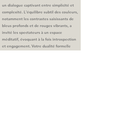
un dialogue captivant entre simplicité et
complexité. L'équilibre subtil des couleurs,
notamment les contrastes saisissants de
bleus profonds et de rouges vibrants, a
invité les spectateurs à un espace
méditatif, évoquant à la fois introspection
et engagement. Votre dualité formelle
représente les nuances du quotidien,
offrant un équilibre profond. La simplicité
de vos lignes et la nature réfléchissante
des surfaces invitent à la contemplation,
suscitant des conversations sur
l'interaction entre abstraction et réalité.
tous droits réservés - authors' rights - 2020
grégoire bellwald